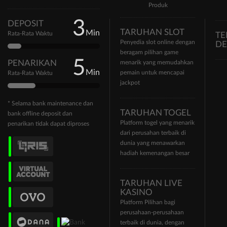
Produk
3
DEPOSIT
TARUHAN SLOT
Min
Rata-Rata Waktu
T
Penyedia slot online dengan
DE
beragam pilihan game
5
PENARIKAN
menarik yang memudahkan
Min
pemain untuk mencapai
Rata-Rata Waktu
jackpot
* Selama bank maintenance dan
TARUHAN TOGEL
bank offline deposit dan
Platform togel yang menarik
penarikan tidak dapat diproses
dari perusahan terbaik di
dunia yang menawarkan
hadiah kemenangan besar
TARUHAN LIVE
KASINO
Platform Pilihan bagi
perusahaan-perusahaan
terbaik di dunia, dengan