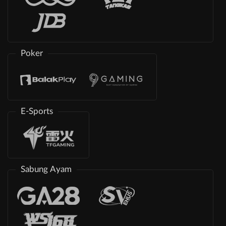
Poker
E-Sports
Sabung Ayam