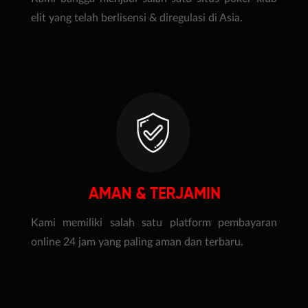
elit yang telah berlisensi & diregulasi di Asia.
Kami memiliki salah satu platform pembayaran
online 24 jam yang paling aman dan terbaru.