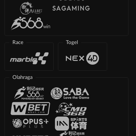
Race
Togel
Olahraga