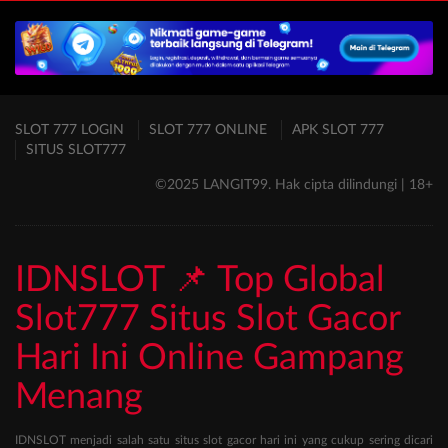
SLOT 777 LOGIN
SLOT 777 ONLINE
APK SLOT 777
SITUS SLOT777
©2025 LANGIT99. Hak cipta dilindungi | 18+
IDNSLOT 📌 Top Global
Slot777 Situs Slot Gacor
Hari Ini Online Gampang
Menang
IDNSLOT menjadi salah satu situs slot gacor hari ini yang cukup sering dicari