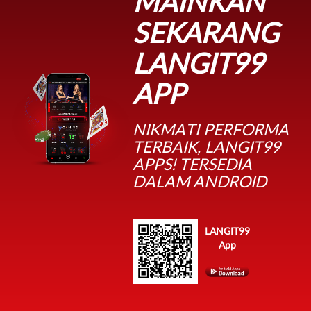
MAINKAN
SEKARANG
LANGIT99
APP
NIKMATI PERFORMA
TERBAIK, LANGIT99
APPS! TERSEDIA
DALAM ANDROID
LANGIT99
App