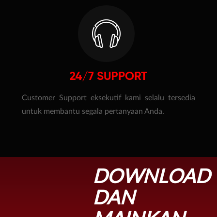
Customer Support eksekutif kami selalu tersedia
untuk membantu segala pertanyaan Anda.
DOWNLOAD
DAN